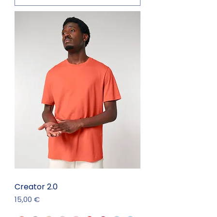
Creator 2.0
Prix
15,00 €