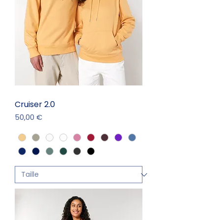
Cruiser 2.0
Prix
50,00 €