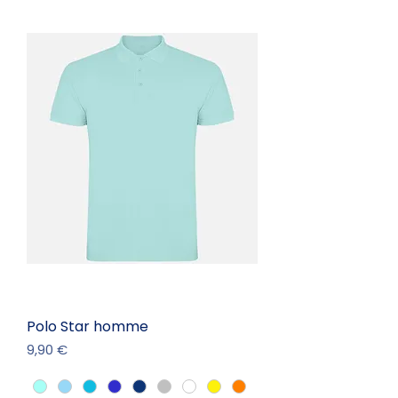
Polo Star homme
Prix
9,90 €