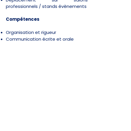
professionnels / stands évènements
Compétences
Organisation et rigueur
Communication écrite et orale
Autonomie et prise d’initiative
Dynamisme
Sens de l’observation et de l’écoute
Réactivité et adaptabilité
Type de contrat :
CDD pouvant évoluer en CDI
Les candidatures (cv et lettre de
motivation) sont à envoyer à
l’adresse
theo@airspire.fr