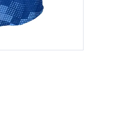
L'ENTREPRISE
SERVI
Portel
Qui sommes-nous ?
Conditi
Politiqu
NOS SERVICES
FAQ
Personnaliser vos produits
Contact