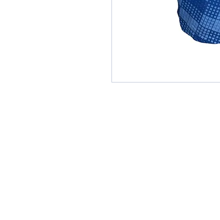
CONTACTEZ-NOUS
11 Boulevard d'Arras,
62480 Le 
contact@airspire.fr
03 21 91 16 13