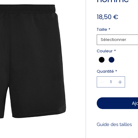
Prix
18,50 €
Taille
*
Sélectionner
Couleur
*
Quantité
*
Aj
Guide des tailles
Mesurer la taille (d