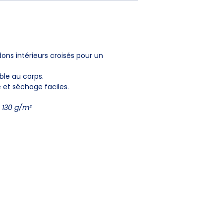
la taille (hanches) j
S
M
ons intérieurs croisés pour un
L
ble au corps.
e et séchage faciles.
XL
, 130 g/m²
XXL
L'ENTREPRISE
SERVI
Portel
Qui sommes-nous ?
Conditi
Politiqu