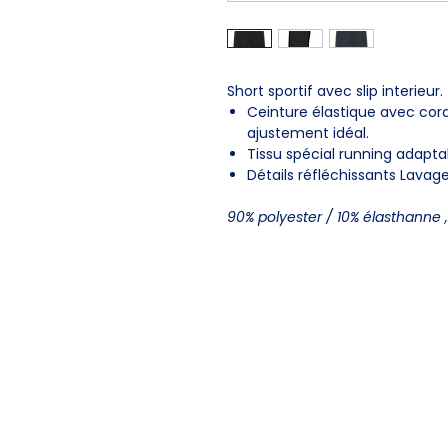
Short sportif avec slip interieur.
Ceinture élastique avec cord
ajustement idéal.
Tissu spécial running adapta
Détails réfléchissants Lavag
90% polyester / 10% élasthanne 
CONTACTEZ-NOUS
11 Boulevard d'Arras,
62480 Le 
contact@airspire.fr