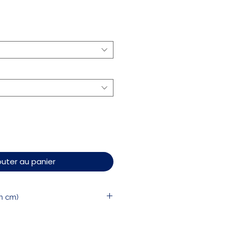
outer au panier
en cm)
XS
S
M