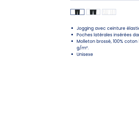
Jogging avec ceinture élasti
Poches latérales insérées da
Molleton brossé, 100% coton b
g/m².
Unisexe
CONTACTEZ-NOUS
11 Boulevard d'Arras,
62480 Le 
contact@airspire.fr
03 21 91 16 13