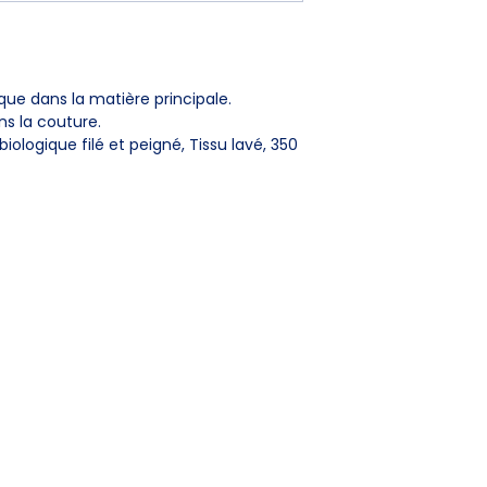
A
33.5
B
98
que dans la matière principale.
C
28
ns la couture.
iologique filé et peigné, Tissu lavé, 350
L
A
43
B
106
C
31
L'ENTREPRISE
SERVI
Portel
Qui sommes-nous ?
Conditi
Politiqu
NOS SERVICES
FAQ
Personnaliser vos produits
Contact