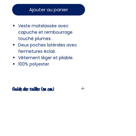
Ajouter au panier
Veste matelassée avec
capuche et rembourrage
touché plumes.
Deux poches latérales avec
fermetures éclair.
Vêtement léger et pliable.
100% polyester
Guide des tailles (en cm)
S
M
L
XL
2XL
3XL
A
53
55.5
58
61.5
65
69
B
66
68
70
72
74
75