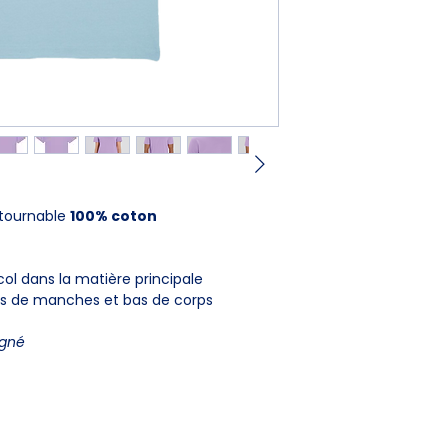
aisselle à aisselle) 
col jusqu’à la hanc
XXS
43,5
XS
46c
S
49c
M
52c
ntournable
100% coton
L
55c
col dans la matière principale
XL
58c
bas de manches et bas de corps
XXL
61cm
igné
3XL
64c
4XL
69c