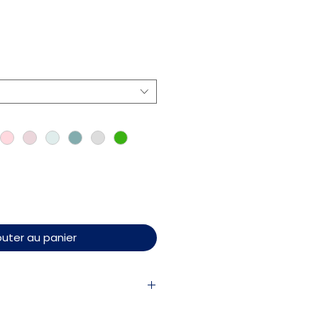
outer au panier
n dessous des aisselles (de