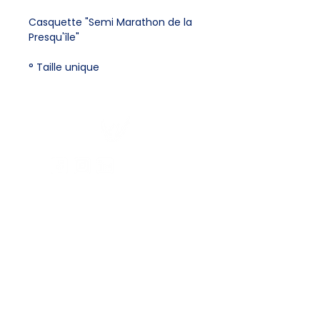
Casquette "Semi Marathon de la
Presqu'île"
° Taille unique
CONTACTEZ-NOUS
11 Boulevard d'Arras,
62480 Le
Portel
contact@airspire.fr
03 21 91 16 13
L'ENTREPRISE
Qui sommes-nous ?